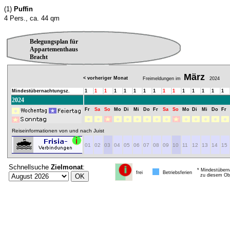
(1)
Puffin
4 Pers., ca. 44 qm
Belegungsplan für
Appartementhaus
Bracht
März
< vorheriger Monat
Freimeldungen im
2024
Mindestübernachtungsz.
1
1
1
1
1
1
1
1
1
1
1
1
1
1
1
2024
Fr
Sa
So
Mo
Di
Mi
Do
Fr
Sa
So
Mo
Di
Mi
Do
Fr
Reiseinformationen von und nach Juist
01
02
03
04
05
06
07
08
09
10
11
12
13
14
15
Schnellsuche
Zielmonat
:
* Mindestübern
frei
Betriebsferien
zu diesem Obj