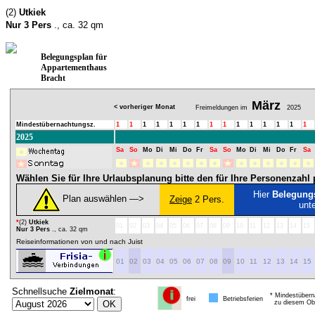
(2)
Utkiek
Nur 3 Pers
., ca. 32 qm
Belegungsplan für
Appartementhaus
Bracht
März
< vorheriger Monat
Freimeldungen im
2025
Mindestübernachtungsz.
1
1
1
1
1
1
1
1
1
1
1
1
1
1
1
2025
Sa
So
Mo
Di
Mi
Do
Fr
Sa
So
Mo
Di
Mi
Do
Fr
Sa
Wählen Sie für Ihre Urlaubsplanung bitte den für Ihre Personenzah
Hier
Belegung
Plan auswählen ―>
Zeige
2 Pers.
unt
*
(2)
Utkiek
01
02
03
04
05
06
07
08
09
10
11
12
13
14
15
Nur 3 Pers
., ca. 32 qm
Reiseinformationen von und nach Juist
01
02
03
04
05
06
07
08
09
10
11
12
13
14
15
Schnellsuche
Zielmonat
:
* Mindestübern
frei
Betriebsferien
zu diesem Obj