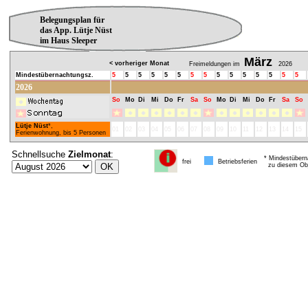
Belegungsplan für
das App. Lütje Nüst
im Haus Sleeper
März
< vorheriger Monat
Freimeldungen im
2026
Mindestübernachtungsz.
5
5
5
5
5
5
5
5
5
5
5
5
5
5
5
2026
So
Mo
Di
Mi
Do
Fr
Sa
So
Mo
Di
Mi
Do
Fr
Sa
So
Lütje Nüst
*,
01
02
03
04
05
06
07
08
09
10
11
12
13
14
15
Ferienwohnung, bis 5 Personen
Schnellsuche
Zielmonat
:
* Mindestübern
frei
Betriebsferien
zu diesem Obj