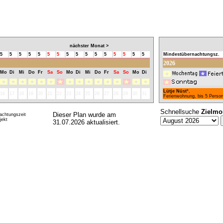
nächster Monat >
5
5
5
5
5
5
5
5
5
5
5
5
5
5
5
5
Mindestübernachtungsz.
2026
Mo
Di
Mi
Do
Fr
Sa
So
Mo
Di
Mi
Do
Fr
Sa
So
Mo
Di
Lütje Nüst
*,
16
17
18
19
20
21
22
23
24
25
26
27
28
29
30
31
Ferienwohnung, bis 5 Perso
Schnellsuche
Zielmo
Dieser Plan wurde am
achtungszeit
ekt
31.07.2026 aktualisiert.