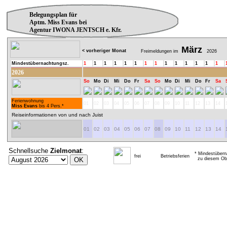
Belegungsplan für
Aptm. Miss Evans bei
Agentur IWONA JENTSCH e. Kfr.
März
< vorheriger Monat
Freimeldungen im
2026
Mindestübernachtungsz.
1
1
1
1
1
1
1
1
1
1
1
1
1
1
2026
So
Mo
Di
Mi
Do
Fr
Sa
So
Mo
Di
Mi
Do
Fr
Sa
Ferienwohnung
01
02
03
04
05
06
07
08
09
10
11
12
13
14
Miss Evans
bis 4 Pers.*
Reiseinformationen von und nach Juist
01
02
03
04
05
06
07
08
09
10
11
12
13
14
Schnellsuche
Zielmonat
:
* Mindestübern
frei
Betriebsferien
zu diesem Obj