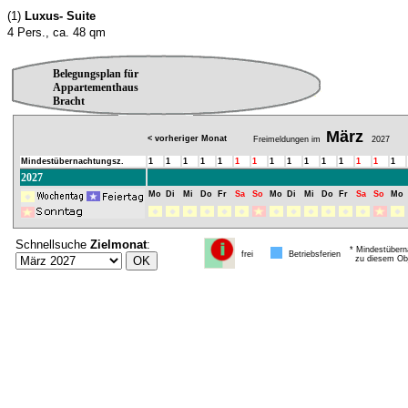
(1)
Luxus- Suite
4 Pers., ca. 48 qm
Belegungsplan für
Appartementhaus
Bracht
März
< vorheriger Monat
Freimeldungen im
2027
Mindestübernachtungsz.
1
1
1
1
1
1
1
1
1
1
1
1
1
1
1
2027
Mo
Di
Mi
Do
Fr
Sa
So
Mo
Di
Mi
Do
Fr
Sa
So
Mo
Schnellsuche
Zielmonat
:
* Mindestübern
frei
Betriebsferien
zu diesem Obj