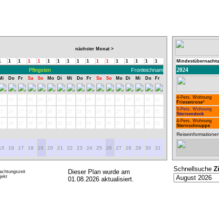
nächster Monat >
1
1
1
1
1
1
1
1
1
1
1
1
1
1
1
1
1
Mindestübernacht
2024
Pfingsten
Fronleichnam
Mi
Do
Fr
Sa
So
Mo
Di
Mi
Do
Fr
Sa
So
Mo
Di
Mi
Do
Fr
4-Pers. Wohnung
15
16
17
18
19
20
21
22
23
24
25
26
27
28
29
30
31
Friesenrose
*
5-Pers. Wohnung
15
16
17
18
19
20
21
22
23
24
25
26
27
28
29
30
31
Sternendeck
4-Pers. Wohnung
15
16
17
18
19
20
21
22
23
24
25
26
27
28
29
30
31
Sternschnuppe
Reiseinformatione
15
16
17
18
19
20
21
22
23
24
25
26
27
28
29
30
31
Schnellsuche
Z
Dieser Plan wurde am
achtungszeit
ekt
01.08.2026 aktualisiert.