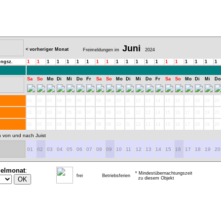
Juni
< vorheriger Monat
Freimeldungen im
2024
ungsz.
1
1
1
1
1
1
1
1
1
1
1
1
1
1
1
1
1
1
1
1
Sa
So
Mo
Di
Mi
Do
Fr
Sa
So
Mo
Di
Mi
Do
Fr
Sa
So
Mo
Di
Mi
Do
01
02
03
04
05
06
07
08
09
10
11
12
13
14
15
16
17
18
19
20
01
02
03
04
05
06
07
08
09
10
11
12
13
14
15
16
17
18
19
20
01
02
03
04
05
06
07
08
09
10
11
12
13
14
15
16
17
18
19
20
n von und nach Juist
01
02
03
04
05
06
07
08
09
10
11
12
13
14
15
16
17
18
19
20
ielmonat
:
* Mindestübernachtungszeit
frei
Betriebsferien
zu diesem Objekt