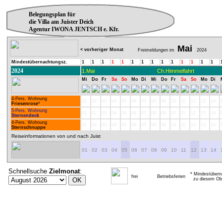
Belegungsplan für
die Villa am Juister Deich
Agentur IWONA JENTSCH e. Kfr.
Mai
< vorheriger Monat
Freimeldungen im
2024
Mindestübernachtungsz.
1
1
1
1
1
1
1
1
1
1
1
1
1
1
2024
1.Mai
Ch.Himmelfahrt
Mi
Do
Fr
Sa
So
Mo
Di
Mi
Do
Fr
Sa
So
Mo
Di
4-Pers. Wohnung
01
02
03
04
05
06
07
08
09
10
11
12
13
14
Friesenrose
*
5-Pers. Wohnung
01
02
03
04
05
06
07
08
09
10
11
12
13
14
Sternendeck
4-Pers. Wohnung
01
02
03
04
05
06
07
08
09
10
11
12
13
14
Sternschnuppe
Reiseinformationen von und nach Juist
01
02
03
04
05
06
07
08
09
10
11
12
13
14
Schnellsuche
Zielmonat
:
* Mindestübern
frei
Betriebsferien
zu diesem Obj