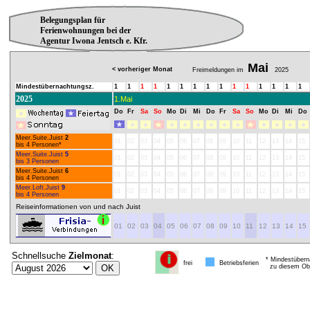
Belegungsplan für
Ferienwohnungen bei der
Agentur Iwona Jentsch e. Kfr.
Mai
< vorheriger Monat
Freimeldungen im
2025
Mindestübernachtungsz.
1
1
1
1
1
1
1
1
1
1
1
1
1
1
1
2025
1.Mai
Do
Fr
Sa
So
Mo
Di
Mi
Do
Fr
Sa
So
Mo
Di
Mi
Do
Meer.Suite.Juist
2
01
02
03
04
05
06
07
08
09
10
11
12
13
14
15
bis 4 Personen*
Meer.Suite.Juist
5
01
02
03
04
05
06
07
08
09
10
11
12
13
14
15
bis 3 Personen
Meer.Suite.Juist
6
01
02
03
04
05
06
07
08
09
10
11
12
13
14
15
bis 4 Personen
Meer.Loft.Juist
9
01
02
03
04
05
06
07
08
09
10
11
12
13
14
15
bis 4 Personen
Reiseinformationen von und nach Juist
01
02
03
04
05
06
07
08
09
10
11
12
13
14
15
Schnellsuche
Zielmonat
:
* Mindestübern
frei
Betriebsferien
zu diesem Obj