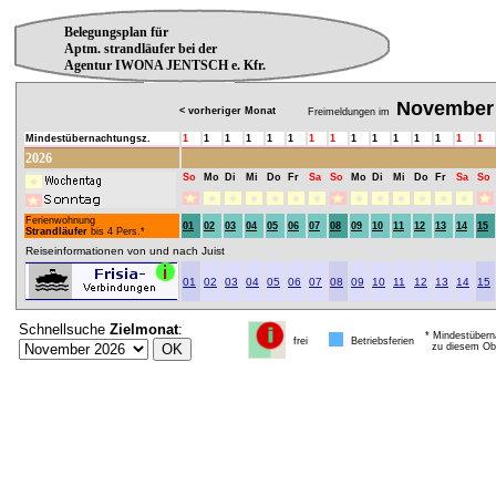
Belegungsplan für
Aptm. strandläufer bei der
Agentur IWONA JENTSCH e. Kfr.
November
< vorheriger Monat
Freimeldungen im
Mindestübernachtungsz.
1
1
1
1
1
1
1
1
1
1
1
1
1
1
1
2026
So
Mo
Di
Mi
Do
Fr
Sa
So
Mo
Di
Mi
Do
Fr
Sa
So
Ferienwohnung
01
02
03
04
05
06
07
08
09
10
11
12
13
14
15
Strandläufer
bis 4 Pers.*
Reiseinformationen von und nach Juist
01
02
03
04
05
06
07
08
09
10
11
12
13
14
15
Schnellsuche
Zielmonat
:
* Mindestübern
frei
Betriebsferien
zu diesem Obj