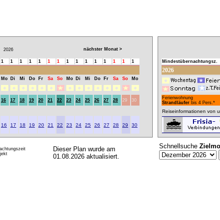
nächster Monat >
2026
1
1
1
1
1
1
1
1
1
1
1
1
1
1
1
Mindestübernachtungsz.
2026
Mo
Di
Mi
Do
Fr
Sa
So
Mo
Di
Mi
Do
Fr
Sa
So
Mo
Ferienwohnung
16
17
18
19
20
21
22
23
24
25
26
27
28
29
30
Strandläufer
bis 4 Pers.*
Reiseinformationen von u
16
17
18
19
20
21
22
23
24
25
26
27
28
29
30
Schnellsuche
Zielmo
Dieser Plan wurde am
achtungszeit
ekt
01.08.2026 aktualisiert.