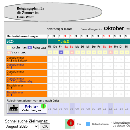
Belegungsplan für
die Zimmer im
Haus Wolff
Oktober
< vorheriger Monat
Freimeldungen im
20
Mindestübernachtungsz.
3
3
3
3
3
3
3
3
3
3
3
3
3
3
3
2025
T.d.dt.E.
Mi
Do
Fr
Sa
So
Mo
Di
Mi
Do
Fr
Sa
So
Mo
Di
Mi
Doppelzimmer
01
02
03
04
05
06
07
08
09
10
11
12
13
14
15
Nr.1
mit Balkon*
Doppelzimmer
01
02
03
04
05
06
07
08
09
10
11
12
13
14
15
Nr.2
Doppelzimmer
01
02
03
04
05
06
07
08
09
10
11
12
13
14
15
Nr.4
Doppelzimmer
01
02
03
04
05
06
07
08
09
10
11
12
13
14
15
Nr.5
Zustellbett mög.
Einzelzimmer
01
02
03
04
05
06
07
08
09
10
11
12
13
14
15
Nr.6
Einzelzimmer
01
02
03
04
05
06
07
08
09
10
11
12
13
14
15
Nr.7
Reiseinformationen von und nach Juist
01
02
03
04
05
06
07
08
09
10
11
12
13
14
15
Schnellsuche
Zielmonat
:
* Mindestübern
frei
Betriebsferien
zu diesem Obj