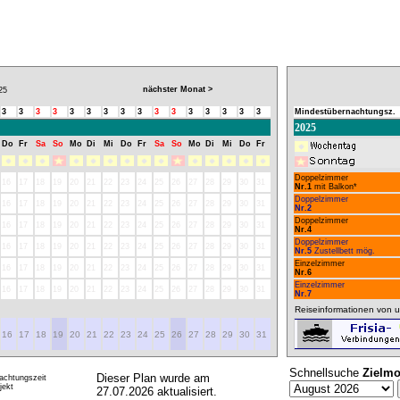
nächster Monat >
25
3
3
3
3
3
3
3
3
3
3
3
3
3
3
3
3
Mindestübernachtungsz.
2025
Do
Fr
Sa
So
Mo
Di
Mi
Do
Fr
Sa
So
Mo
Di
Mi
Do
Fr
Doppelzimmer
16
17
18
19
20
21
22
23
24
25
26
27
28
29
30
31
Nr.1
mit Balkon*
Doppelzimmer
16
17
18
19
20
21
22
23
24
25
26
27
28
29
30
31
Nr.2
Doppelzimmer
16
17
18
19
20
21
22
23
24
25
26
27
28
29
30
31
Nr.4
Doppelzimmer
16
17
18
19
20
21
22
23
24
25
26
27
28
29
30
31
Nr.5
Zustellbett mög.
Einzelzimmer
16
17
18
19
20
21
22
23
24
25
26
27
28
29
30
31
Nr.6
Einzelzimmer
16
17
18
19
20
21
22
23
24
25
26
27
28
29
30
31
Nr.7
Reiseinformationen von u
16
17
18
19
20
21
22
23
24
25
26
27
28
29
30
31
Schnellsuche
Zielmo
Dieser Plan wurde am
achtungszeit
ekt
27.07.2026 aktualisiert.