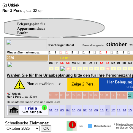
(2)
Utkiek
Nur 3 Pers
., ca. 32 qm
Belegungsplan für
Appartementhaus
Bracht
Oktober
< vorheriger Monat
Freimeldungen im
20
Mindestübernachtungsz.
1
1
1
1
1
1
1
1
1
1
1
1
1
1
1
2026
T.d.dt.E.
Do
Fr
Sa
So
Mo
Di
Mi
Do
Fr
Sa
So
Mo
Di
Mi
Do
Wählen Sie für Ihre Urlaubsplanung bitte den für Ihre Personenzah
Hier
Belegung
Plan auswählen ―>
Zeige
2 Pers.
unt
*
(2)
Utkiek
01
02
03
04
05
06
07
08
09
10
11
12
13
14
15
Nur 3 Pers
., ca. 32 qm
Reiseinformationen von und nach Juist
01
02
03
04
05
06
07
08
09
10
11
12
13
14
15
Schnellsuche
Zielmonat
:
* Mindestübern
frei
Betriebsferien
zu diesem Obj