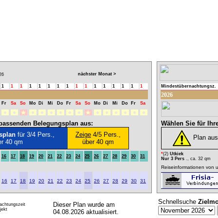
nächster Monat >
26
1
1
1
1
1
1
1
1
1
1
1
1
1
1
1
1
Mindestübernachtungsz.
2026
Fr
Sa
So
Mo
Di
Mi
Do
Fr
Sa
So
Mo
Di
Mi
Do
Fr
Sa
l passenden Belegungsplan aus:
Wählen Sie für Ihr
splan
für 3/4 Pers.,
Zeige
4/5 Pers.,
Plan au
er 40 qm
über 40 qm
*
(2)
Utkiek
16
17
18
19
20
21
22
23
24
25
26
27
28
29
30
31
Nur 3 Pers
., ca. 32 qm
Reiseinformationen von u
16
17
18
19
20
21
22
23
24
25
26
27
28
29
30
31
Schnellsuche
Zielm
Dieser Plan wurde am
achtungszeit
ekt
04.08.2026 aktualisiert.