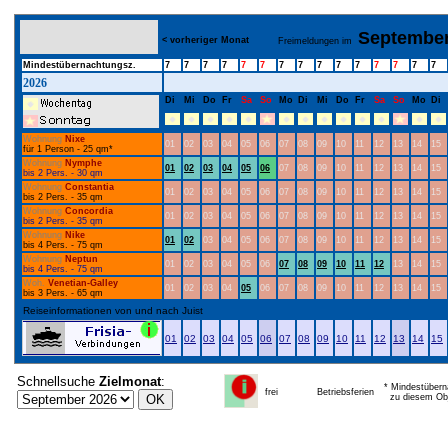
Septembe
< vorheriger Monat
Freimeldungen im
Mindestübernachtungsz.
7
7
7
7
7
7
7
7
7
7
7
7
7
7
7
2026
Di
Mi
Do
Fr
Sa
So
Mo
Di
Mi
Do
Fr
Sa
So
Mo
Di
Wohnung
Nixe
01
02
03
04
05
06
07
08
09
10
11
12
13
14
15
für 1 Person - 25 qm*
Wohnung
Nymphe
01
02
03
04
05
06
07
08
09
10
11
12
13
14
15
bis 2 Pers. - 30 qm
Wohnung
Constantia
01
02
03
04
05
06
07
08
09
10
11
12
13
14
15
bis 2 Pers. - 35 qm
Wohnung
Concordia
01
02
03
04
05
06
07
08
09
10
11
12
13
14
15
bis 2 Pers. - 35 qm
Wohnung
Nike
01
02
03
04
05
06
07
08
09
10
11
12
13
14
15
bis 4 Pers. - 75 qm
Wohnung
Neptun
01
02
03
04
05
06
07
08
09
10
11
12
13
14
15
bis 4 Pers. - 75 qm
Woh.
Venetian-Galley
01
02
03
04
05
06
07
08
09
10
11
12
13
14
15
bis 3 Pers. - 65 qm
Reiseinformationen von und nach Juist
01
02
03
04
05
06
07
08
09
10
11
12
13
14
15
Schnellsuche
Zielmonat
:
* Mindestübern
frei
Betriebsferien
zu diesem Obj