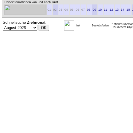
Reiseinformationen von und nach Juist
01
02
03
04
05
06
07
08
09
10
11
12
13
14
15
Schnellsuche
Zielmonat
:
* Mindestübernac
frei
Betriebsferien
zu diesem Obje