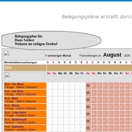
Belegungsplan für
Haus Seelust
Wohnen im ruhigen Ostdorf
August
< vorheriger Monat
Freimeldungen im
2026
Mindestübernachtungsz.
5
5
5
5
5
5
5
5
5
5
5
5
5
5
5
2026
Sa
So
Mo
Di
Mi
Do
Fr
Sa
So
Mo
Di
Mi
Do
Fr
Sa
Woh.
Um West
01
02
03
04
05
06
07
08
09
10
11
12
13
14
15
2.Etage - Balkon Südseite*
Woh.
Um Oost
01
02
03
04
05
06
07
08
09
10
11
12
13
14
15
2.Etage - Balkon Südseite
Woh.
Bant
01
02
03
04
05
06
07
08
09
10
11
12
13
14
15
1.Etage - Balkon Südseite
Woh.
Buise
01
02
03
04
05
06
07
08
09
10
11
12
13
14
15
1.Etage - Balkon Südseite
Woh.
Lütje Hörn
01
02
03
04
05
06
07
08
09
10
11
12
13
14
15
1.Etage - Ausblick Osten
Woh.
Süderhook
01
02
03
04
05
06
07
08
09
10
11
12
13
14
15
Parterre - Ausblick Süden
Woh.
Kachelot
01
02
03
04
05
06
07
08
09
10
11
12
13
14
15
Parterre - Ausblick Osten