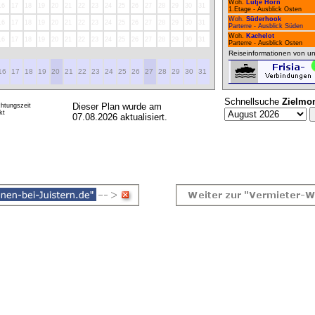
Woh.
Lütje Hörn
16
17
18
19
20
21
22
23
24
25
26
27
28
29
30
31
1.Etage - Ausblick Osten
Woh.
Süderhook
16
17
18
19
20
21
22
23
24
25
26
27
28
29
30
31
Parterre - Ausblick Süden
Woh.
Kachelot
16
17
18
19
20
21
22
23
24
25
26
27
28
29
30
31
Parterre - Ausblick Osten
Reiseinformationen von un
16
17
18
19
20
21
22
23
24
25
26
27
28
29
30
31
Schnellsuche
Zielmo
Dieser Plan wurde am
htungszeit
kt
07.08.2026 aktualisiert.