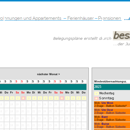
nächster Monat >
5
5
5
5
5
5
5
5
5
5
5
5
5
5
5
5
Mindestübernachtungsz.
2025
Mi
Do
Fr
Sa
So
Mo
Di
Mi
Do
Fr
Sa
So
Mo
Di
Mi
Do
Woh.
Um West
16
17
18
19
20
21
22
23
24
25
26
27
28
29
30
31
2.Etage - Balkon Südseite*
Woh.
Um Oost
16
17
18
19
20
21
22
23
24
25
26
27
28
29
30
31
2.Etage - Balkon Südseite
Woh.
Bant
16
17
18
19
20
21
22
23
24
25
26
27
28
29
30
31
1.Etage - Balkon Südseite
Woh.
Buise
16
17
18
19
20
21
22
23
24
25
26
27
28
29
30
31
1.Etage - Balkon Südseite