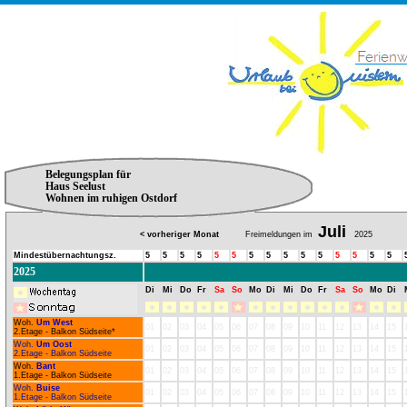
Belegungsplan für
Haus Seelust
Wohnen im ruhigen Ostdorf
Juli
< vorheriger Monat
Freimeldungen im
2025
Mindestübernachtungsz.
5
5
5
5
5
5
5
5
5
5
5
5
5
5
5
2025
Di
Mi
Do
Fr
Sa
So
Mo
Di
Mi
Do
Fr
Sa
So
Mo
Di
Woh.
Um West
01
02
03
04
05
06
07
08
09
10
11
12
13
14
15
2.Etage - Balkon Südseite*
Woh.
Um Oost
01
02
03
04
05
06
07
08
09
10
11
12
13
14
15
2.Etage - Balkon Südseite
Woh.
Bant
01
02
03
04
05
06
07
08
09
10
11
12
13
14
15
1.Etage - Balkon Südseite
Woh.
Buise
01
02
03
04
05
06
07
08
09
10
11
12
13
14
15
1.Etage - Balkon Südseite