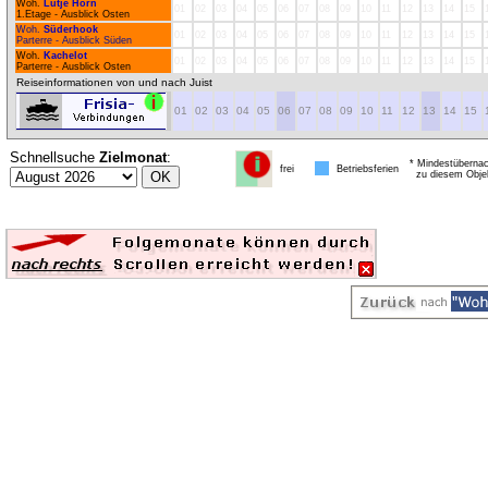
Woh.
Lütje Hörn
01
02
03
04
05
06
07
08
09
10
11
12
13
14
15
1.Etage - Ausblick Osten
Woh.
Süderhook
01
02
03
04
05
06
07
08
09
10
11
12
13
14
15
Parterre - Ausblick Süden
Woh.
Kachelot
01
02
03
04
05
06
07
08
09
10
11
12
13
14
15
Parterre - Ausblick Osten
Reiseinformationen von und nach Juist
01
02
03
04
05
06
07
08
09
10
11
12
13
14
15
Schnellsuche
Zielmonat
:
* Mindestübernac
frei
Betriebsferien
zu diesem Obje