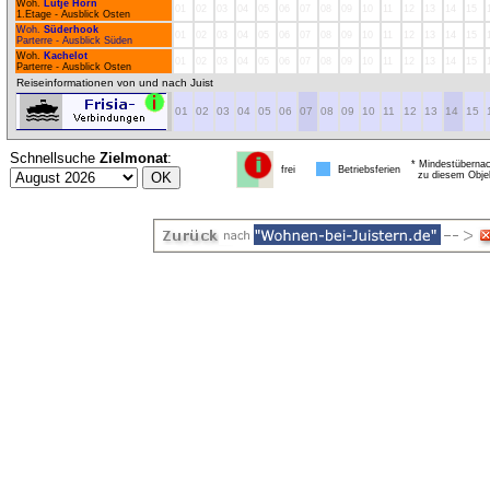
Woh.
Lütje Hörn
01
02
03
04
05
06
07
08
09
10
11
12
13
14
15
1.Etage - Ausblick Osten
Woh.
Süderhook
01
02
03
04
05
06
07
08
09
10
11
12
13
14
15
Parterre - Ausblick Süden
Woh.
Kachelot
01
02
03
04
05
06
07
08
09
10
11
12
13
14
15
Parterre - Ausblick Osten
Reiseinformationen von und nach Juist
01
02
03
04
05
06
07
08
09
10
11
12
13
14
15
Schnellsuche
Zielmonat
:
* Mindestübernac
frei
Betriebsferien
zu diesem Obje