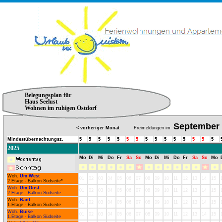
Belegungsplan für
Haus Seelust
Wohnen im ruhigen Ostdorf
September
< vorheriger Monat
Freimeldungen im
Mindestübernachtungsz.
5
5
5
5
5
5
5
5
5
5
5
5
5
5
5
2025
Mo
Di
Mi
Do
Fr
Sa
So
Mo
Di
Mi
Do
Fr
Sa
So
Mo
Woh.
Um West
01
02
03
04
05
06
07
08
09
10
11
12
13
14
15
2.Etage - Balkon Südseite*
Woh.
Um Oost
01
02
03
04
05
06
07
08
09
10
11
12
13
14
15
2.Etage - Balkon Südseite
Woh.
Bant
01
02
03
04
05
06
07
08
09
10
11
12
13
14
15
1.Etage - Balkon Südseite
Woh.
Buise
01
02
03
04
05
06
07
08
09
10
11
12
13
14
15
1.Etage - Balkon Südseite