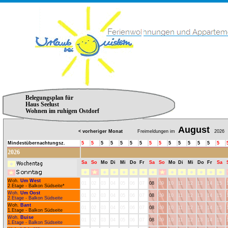
Belegungsplan für
Haus Seelust
Wohnen im ruhigen Ostdorf
August
< vorheriger Monat
Freimeldungen im
2026
Mindestübernachtungsz.
5
5
5
5
5
5
5
5
5
5
5
5
5
5
5
2026
Sa
So
Mo
Di
Mi
Do
Fr
Sa
So
Mo
Di
Mi
Do
Fr
Sa
Woh.
Um West
01
02
03
04
05
06
07
08
09
10
11
12
13
14
15
2.Etage - Balkon Südseite*
Woh.
Um Oost
01
02
03
04
05
06
07
08
09
10
11
12
13
14
15
2.Etage - Balkon Südseite
Woh.
Bant
01
02
03
04
05
06
07
08
09
10
11
12
13
14
15
1.Etage - Balkon Südseite
Woh.
Buise
01
02
03
04
05
06
07
08
09
10
11
12
13
14
15
1.Etage - Balkon Südseite