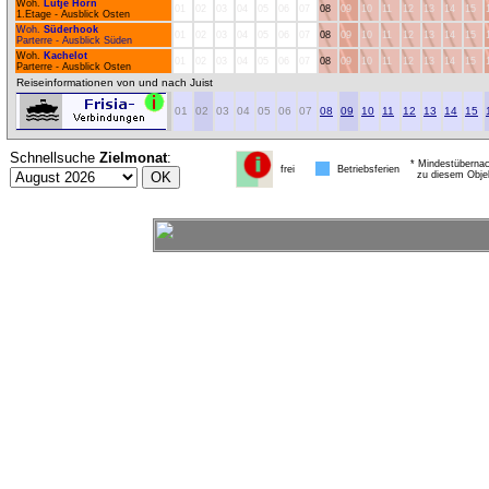
Woh.
Lütje Hörn
01
02
03
04
05
06
07
08
09
10
11
12
13
14
15
1.Etage - Ausblick Osten
Woh.
Süderhook
01
02
03
04
05
06
07
08
09
10
11
12
13
14
15
Parterre - Ausblick Süden
Woh.
Kachelot
01
02
03
04
05
06
07
08
09
10
11
12
13
14
15
Parterre - Ausblick Osten
Reiseinformationen von und nach Juist
01
02
03
04
05
06
07
08
09
10
11
12
13
14
15
Schnellsuche
Zielmonat
:
* Mindestübernac
frei
Betriebsferien
zu diesem Obje