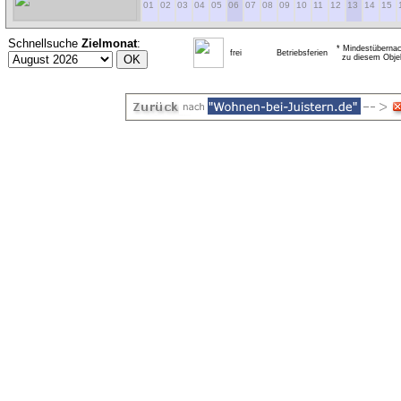
01
02
03
04
05
06
07
08
09
10
11
12
13
14
15
Schnellsuche
Zielmonat
:
* Mindestübernac
frei
Betriebsferien
zu diesem Obje