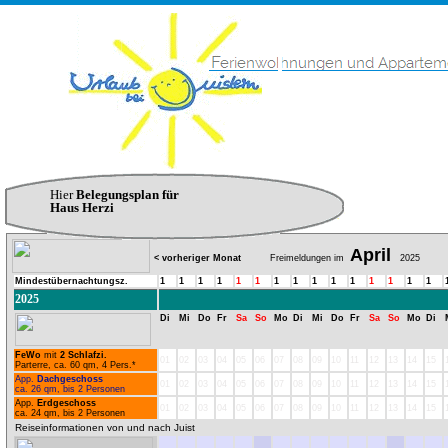
Hier
Belegungsplan für
Haus Herzi
April
< vorheriger Monat
Freimeldungen im
2025
Mindestübernachtungsz.
1
1
1
1
1
1
1
1
1
1
1
1
1
1
1
2025
Di
Mi
Do
Fr
Sa
So
Mo
Di
Mi
Do
Fr
Sa
So
Mo
Di
FeWo
mit
2 Schlafzi.
01
02
03
04
05
06
07
08
09
10
11
12
13
14
15
Parterre, ca. 60 qm, 4 Pers.*
App.
Dachgeschoss
01
02
03
04
05
06
07
08
09
10
11
12
13
14
15
ca. 26 qm, bis 2 Personen
App.
Erdgeschoss
01
02
03
04
05
06
07
08
09
10
11
12
13
14
15
ca. 24 qm, bis 2 Personen
Reiseinformationen von und nach Juist