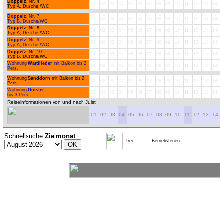
Doppelz.
Nr. 4
01
02
03
04
05
06
07
08
09
10
11
12
13
14
Typ A, Dusche /WC
Doppelz.
Nr. 7
01
02
03
04
05
06
07
08
09
10
11
12
13
14
Typ B, Dusche/WC
Doppelz.
Nr. 8
01
02
03
04
05
06
07
08
09
10
11
12
13
14
Typ A, Dusche /WC
Doppelz.
Nr. 9
01
02
03
04
05
06
07
08
09
10
11
12
13
14
Typ A, Dusche /WC
Doppelz.
Nr. 10
01
02
03
04
05
06
07
08
09
10
11
12
13
14
Typ B, Dusche/WC
Wohnung
Wattflieder
mit Balkon bis 2
01
02
03
04
05
06
07
08
09
10
11
12
13
14
Pers.
Wohnung
Sanddorn
mit Balkon bis 2
01
02
03
04
05
06
07
08
09
10
11
12
13
14
Pers.
Wohnung
Ginster
01
02
03
04
05
06
07
08
09
10
11
12
13
14
bis 3 Pers.
Reiseinformationen von und nach Juist
01
02
03
04
05
06
07
08
09
10
11
12
13
14
Schnellsuche
Zielmonat
:
frei
Betriebsferien