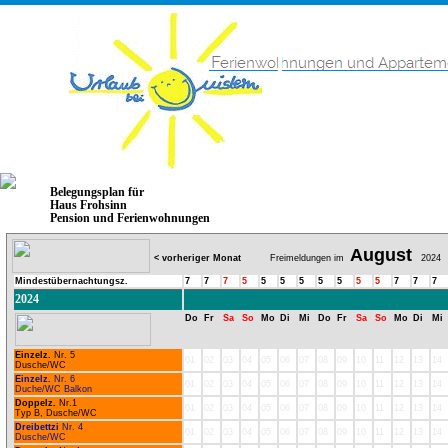
Belegungsplan für
Haus Frohsinn
Pension und Ferienwohnungen
August
< vorheriger Monat
Freimeldungen im
2024
Mindestübernachtungsz.
7
7
7
5
5
5
5
5
5
5
5
7
7
7
2024
Do
Fr
Sa
So
Mo
Di
Mi
Do
Fr
Sa
So
Mo
Di
Mi
Einzelz.
Nr. 5
01
02
03
04
05
06
07
08
09
10
11
12
13
14
Dusche/WC
Einzelz.
Nr. 6
01
02
03
04
05
06
07
08
09
10
11
12
13
14
Duche/WC Balkon
Doppelz.
Nr.1
01
02
03
04
05
06
07
08
09
10
11
12
13
14
Typ B, Dusche/WC
Dreibettzi
Nr. 4
01
02
03
04
05
06
07
08
09
10
11
12
13
14
Dusche/WC