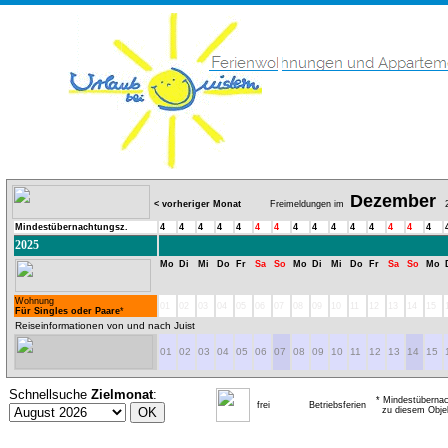
Dezember
< vorheriger Monat
Freimeldungen im
2
Mindestübernachtungsz.
4
4
4
4
4
4
4
4
4
4
4
4
4
4
4
2025
Mo
Di
Mi
Do
Fr
Sa
So
Mo
Di
Mi
Do
Fr
Sa
So
Mo
Wohnung
01
02
03
04
05
06
07
08
09
10
11
12
13
14
15
Für Singles oder Paare
*
Reiseinformationen von und nach Juist
01
02
03
04
05
06
07
08
09
10
11
12
13
14
15
Schnellsuche
Zielmonat
:
* Mindestübernac
frei
Betriebsferien
zu diesem Obje