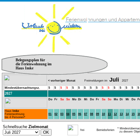
Belegungsplan für
die Ferienwohnung im
Haus Imke
Juli
< vorheriger Monat
Freimeldungen im
2027
Mindestübernachtungsz.
5
5
5
5
5
5
5
5
5
5
5
5
5
5
5
5
2027
Do
Fr
Sa
So
Mo
Di
Mi
Do
Fr
Sa
So
Mo
Di
Mi
Do
F
Haus
Imke
Ferienwohnung
01
02
03
04
05
06
07
08
09
10
11
12
13
14
15
1
bis 4 Personen*
Schnellsuche
Zielmonat
:
* Mindestübernac
frei
Betriebsferien
zu diesem Obje