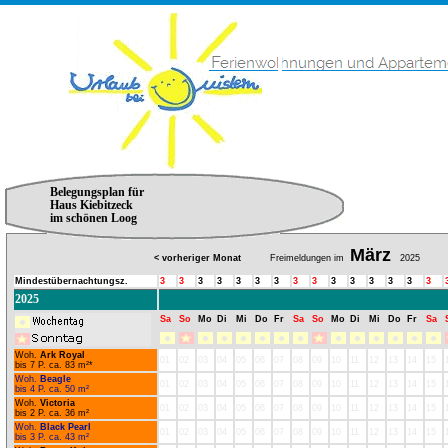
Belegungsplan für
Haus Kiebitzeck
im schönen Loog
März
< vorheriger Monat
Freimeldungen im
2025
Mindestübernachtungsz.
3
3
3
3
3
3
3
3
3
3
3
3
3
3
3
2025
Sa
So
Mo
Di
Mi
Do
Fr
Sa
So
Mo
Di
Mi
Do
Fr
Sa
Woh.
Ark Royal
01
02
03
04
05
06
07
08
09
10
11
12
13
14
15
bis 7 P. ca. 83 m²*
Woh.
Beagle
01
02
03
04
05
06
07
08
09
10
11
12
13
14
15
bis 4 P. ca. 50 m²
Woh.
Victoria
01
02
03
04
05
06
07
08
09
10
11
12
13
14
15
bis 2 P. ca. 36 m²
Woh.
Black Pearl
01
02
03
04
05
06
07
08
09
10
11
12
13
14
15
bis 3 P. ca. 43 m²