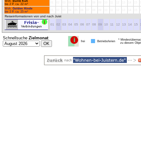
Woh.
Bunte Kuh
01
02
03
04
05
06
07
08
09
10
11
12
13
14
15
bis 2 P. ca. 22 m²
Woh.
Golden Hinde
01
02
03
04
05
06
07
08
09
10
11
12
13
14
15
bis 2 P. ca. 25 m²
Reiseinformationen von und nach Juist
01
02
03
04
05
06
07
08
09
10
11
12
13
14
15
Schnellsuche
Zielmonat
:
* Mindestübernac
frei
Betriebsferien
zu diesem Obje