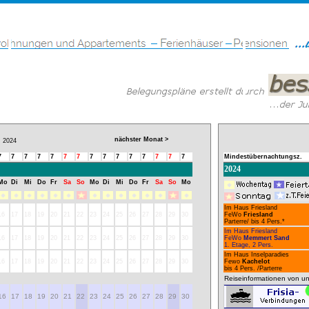
nächster Monat >
2024
7
7
7
7
7
7
7
7
7
7
7
7
7
7
7
Mindestübernachtungsz.
2024
Mo
Di
Mi
Do
Fr
Sa
So
Mo
Di
Mi
Do
Fr
Sa
So
Mo
Im Haus Friesland
16
17
18
19
20
21
22
23
24
25
26
27
28
29
30
FeWo
Friesland
Parterre/ bis 4 Pers.*
Im Haus Friesland
16
17
18
19
20
21
22
23
24
25
26
27
28
29
30
FeWo
Memmert Sand
1. Etage, 2 Pers.
Im Haus Inselparadies
16
17
18
19
20
21
22
23
24
25
26
27
28
29
30
Fewo
Kachelot
bis 4 Pers. /Parterre
Reiseinformationen von un
16
17
18
19
20
21
22
23
24
25
26
27
28
29
30