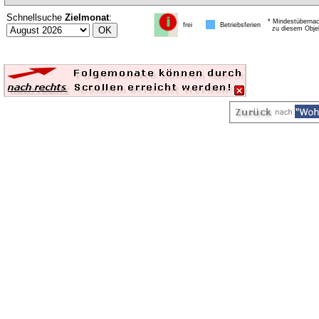
Schnellsuche
Zielmonat
:
* Mindestübernac
frei
Betriebsferien
zu diesem Obje