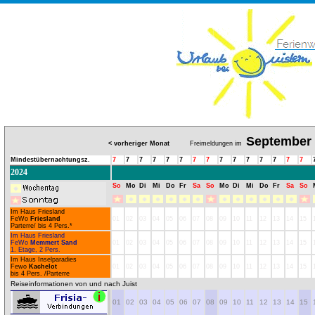
September
< vorheriger Monat
Freimeldungen im
Mindestübernachtungsz.
7
7
7
7
7
7
7
7
7
7
7
7
7
7
7
2024
So
Mo
Di
Mi
Do
Fr
Sa
So
Mo
Di
Mi
Do
Fr
Sa
So
Im Haus Friesland
FeWo
Friesland
01
02
03
04
05
06
07
08
09
10
11
12
13
14
15
Parterre/ bis 4 Pers.*
Im Haus Friesland
FeWo
Memmert Sand
01
02
03
04
05
06
07
08
09
10
11
12
13
14
15
1. Etage, 2 Pers.
Im Haus Inselparadies
Fewo
Kachelot
01
02
03
04
05
06
07
08
09
10
11
12
13
14
15
bis 4 Pers. /Parterre
Reiseinformationen von und nach Juist
01
02
03
04
05
06
07
08
09
10
11
12
13
14
15