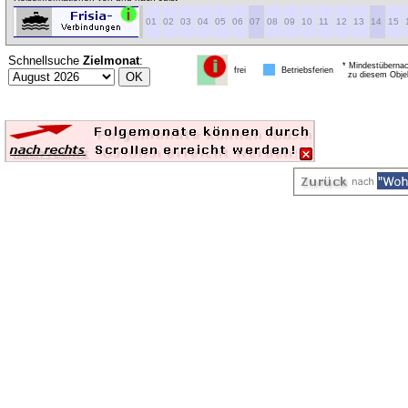
01
02
03
04
05
06
07
08
09
10
11
12
13
14
15
Schnellsuche
Zielmonat
:
* Mindestübernac
frei
Betriebsferien
zu diesem Obje