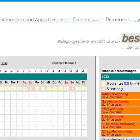
nächster Monat >
2025
3
3
3
3
3
3
3
3
3
3
3
3
3
3
3
Mindestübernachtungsz.
2025
Di
Mi
Do
Fr
Sa
So
Mo
Di
Mi
Do
Fr
Sa
So
Mo
Di
Wattblickwohnung
16
17
18
19
20
21
22
23
24
25
26
27
28
29
30
bis 4 Personen*
Maisonettwohnung
16
17
18
19
20
21
22
23
24
25
26
27
28
29
30
bis 4 Personen
Entenwohnung
16
17
18
19
20
21
22
23
24
25
26
27
28
29
30
bis 4 Personen
Eulenwohnung
16
17
18
19
20
21
22
23
24
25
26
27
28
29
30
bis 4 Personen
Kuckucksheimwohnung
16
17
18
19
20
21
22
23
24
25
26
27
28
29
30
bis 4 Personen
Duckdalbenwohnung
16
17
18
19
20
21
22
23
24
25
26
27
28
29
30
bis 4 Personen
Reiseinformationen von un