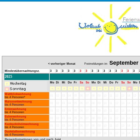
September
< vorheriger Monat
Freimeldungen im
Mindestübernachtungsz.
3
3
3
3
3
3
3
3
3
3
3
3
3
3
3
2025
Mo
Di
Mi
Do
Fr
Sa
So
Mo
Di
Mi
Do
Fr
Sa
So
Mo
Wattblickwohnung
01
02
03
04
05
06
07
08
09
10
11
12
13
14
15
bis 4 Personen*
Maisonettwohnung
01
02
03
04
05
06
07
08
09
10
11
12
13
14
15
bis 4 Personen
Entenwohnung
01
02
03
04
05
06
07
08
09
10
11
12
13
14
15
bis 4 Personen
Eulenwohnung
01
02
03
04
05
06
07
08
09
10
11
12
13
14
15
bis 4 Personen
Kuckucksheimwohnung
01
02
03
04
05
06
07
08
09
10
11
12
13
14
15
bis 4 Personen
Duckdalbenwohnung
01
02
03
04
05
06
07
08
09
10
11
12
13
14
15
bis 4 Personen
Reiseinformationen von und nach Juist