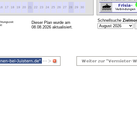
16
17
18
19
20
21
22
23
24
25
26
27
28
29
30
Schnellsuche
Zielmo
Dieser Plan wurde am
htungszeit
kt
08.08.2026 aktualisiert.