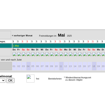
Mai
< vorheriger Monat
Freimeldungen im
2025
ngsz.
1
1
1
1
1
1
1
1
1
1
1
1
1
1
1
1
1
1
1
1
1.Mai
Do
Fr
Sa
So
Mo
Di
Mi
Do
Fr
Sa
So
Mo
Di
Mi
Do
Fr
Sa
So
Mo
Di
 von und nach Juist
01
02
03
04
05
06
07
08
09
10
11
12
13
14
15
16
17
18
19
20
ielmonat
:
* Mindestübernachtungszeit
frei
Betriebsferien
zu diesem Objekt