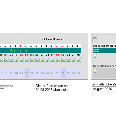
nächster Monat >
1
1
1
1
1
1
1
1
1
1
1
1
1
1
1
1
Mindestübernachtu
2025
O_s_t_e_r_n
Di
Mi
Do
Fr
Sa
So
Mo
Di
Mi
Do
Fr
Sa
So
Mo
Di
Mi
Reiseinformationen
15
16
17
18
19
20
21
22
23
24
25
26
27
28
29
30
Schnellsuche
Z
Dieser Plan wurde am
achtungszeit
ekt
04.08.2026 aktualisiert.