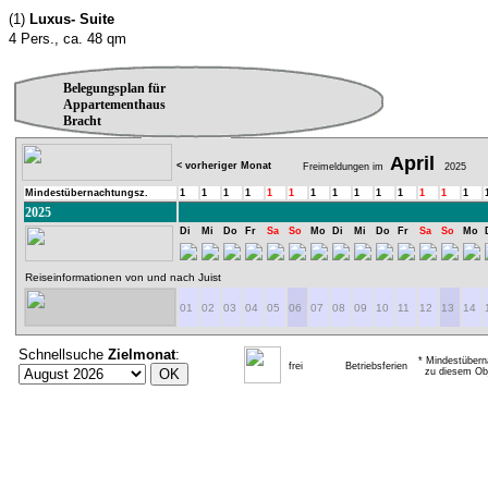
(1)
Luxus- Suite
4 Pers., ca. 48 qm
Belegungsplan für
Appartementhaus
Bracht
April
< vorheriger Monat
Freimeldungen im
2025
Mindestübernachtungsz.
1
1
1
1
1
1
1
1
1
1
1
1
1
1
2025
Di
Mi
Do
Fr
Sa
So
Mo
Di
Mi
Do
Fr
Sa
So
Mo
Reiseinformationen von und nach Juist
01
02
03
04
05
06
07
08
09
10
11
12
13
14
Schnellsuche
Zielmonat
:
* Mindestübern
frei
Betriebsferien
zu diesem Obj