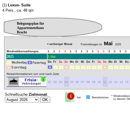
(1)
Luxus- Suite
4 Pers., ca. 48 qm
Belegungsplan für
Appartementhaus
Bracht
Mai
< vorheriger Monat
Freimeldungen im
2025
Mindestübernachtungsz.
1
1
1
1
1
1
1
1
1
1
1
1
1
1
1
2025
1.Mai
Do
Fr
Sa
So
Mo
Di
Mi
Do
Fr
Sa
So
Mo
Di
Mi
Do
Reiseinformationen von und nach Juist
01
02
03
04
05
06
07
08
09
10
11
12
13
14
15
Schnellsuche
Zielmonat
:
* Mindestübern
frei
Betriebsferien
zu diesem Obj