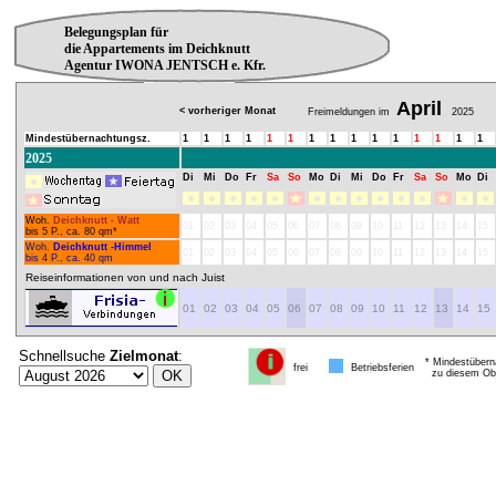
Belegungsplan für
die Appartements im Deichknutt
Agentur IWONA JENTSCH e. Kfr.
April
< vorheriger Monat
Freimeldungen im
2025
Mindestübernachtungsz.
1
1
1
1
1
1
1
1
1
1
1
1
1
1
1
2025
Di
Mi
Do
Fr
Sa
So
Mo
Di
Mi
Do
Fr
Sa
So
Mo
Di
Woh.
Deichknutt - Watt
01
02
03
04
05
06
07
08
09
10
11
12
13
14
15
bis 5 P., ca. 80 qm*
Woh.
Deichknutt -Himmel
01
02
03
04
05
06
07
08
09
10
11
12
13
14
15
bis 4 P., ca. 40 qm
Reiseinformationen von und nach Juist
01
02
03
04
05
06
07
08
09
10
11
12
13
14
15
Schnellsuche
Zielmonat
:
* Mindestübern
frei
Betriebsferien
zu diesem Obj