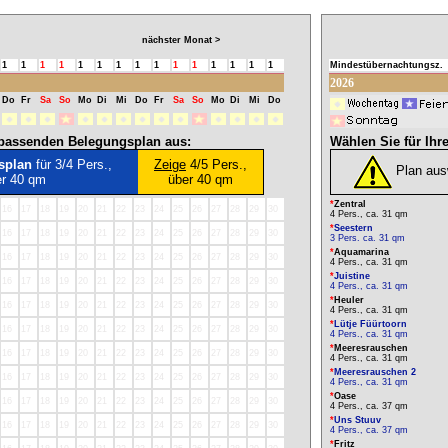
nächster Monat >
1
1
1
1
1
1
1
1
1
1
1
1
1
1
1
Mindestübernachtungsz.
2026
Do
Fr
Sa
So
Mo
Di
Mi
Do
Fr
Sa
So
Mo
Di
Mi
Do
l passenden Belegungsplan aus:
Wählen Sie für Ihr
splan
für 3/4 Pers.,
Zeige
4/5 Pers.,
Plan au
er 40 qm
über 40 qm
*
Zentral
16
17
18
19
20
21
22
23
24
25
26
27
28
29
30
4 Pers., ca. 31 qm
*
Seestern
16
17
18
19
20
21
22
23
24
25
26
27
28
29
30
3 Pers. ca. 31 qm
*
Aquamarina
16
17
18
19
20
21
22
23
24
25
26
27
28
29
30
4 Pers., ca. 31 qm
*
Juistine
16
17
18
19
20
21
22
23
24
25
26
27
28
29
30
4 Pers., ca. 31 qm
*
Heuler
16
17
18
19
20
21
22
23
24
25
26
27
28
29
30
4 Pers., ca. 31 qm
*
Lütje Füürtoorn
16
17
18
19
20
21
22
23
24
25
26
27
28
29
30
4 Pers., ca. 31 qm
*
Meeresrauschen
16
17
18
19
20
21
22
23
24
25
26
27
28
29
30
4 Pers., ca. 31 qm
*
Meeresrauschen 2
16
17
18
19
20
21
22
23
24
25
26
27
28
29
30
4 Pers., ca. 31 qm
*
Oase
16
17
18
19
20
21
22
23
24
25
26
27
28
29
30
4 Pers., ca. 37 qm
*
Uns Stuuv
16
17
18
19
20
21
22
23
24
25
26
27
28
29
30
4 Pers., ca. 37 qm
*
Fritz