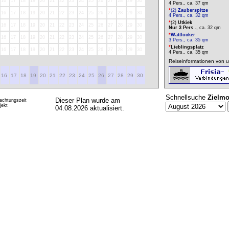
16
17
18
19
20
21
22
23
24
25
26
27
28
29
30
4 Pers., ca. 37 qm
*
(2)
Zauberspitze
16
17
18
19
20
21
22
23
24
25
26
27
28
29
30
4 Pers., ca. 32 qm
*
(2)
Utkiek
16
17
18
19
20
21
22
23
24
25
26
27
28
29
30
Nur 3 Pers
., ca. 32 qm
*
Wattlocker
16
17
18
19
20
21
22
23
24
25
26
27
28
29
30
3 Pers., ca. 35 qm
*
Lieblingsplatz
16
17
18
19
20
21
22
23
24
25
26
27
28
29
30
4 Pers., ca. 35 qm
Reiseinformationen von u
16
17
18
19
20
21
22
23
24
25
26
27
28
29
30
Schnellsuche
Zielmo
Dieser Plan wurde am
achtungszeit
ekt
04.08.2026 aktualisiert.