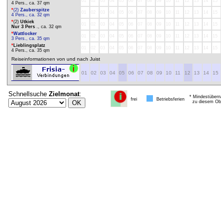
01
02
03
04
05
06
07
08
09
10
11
12
13
14
15
4 Pers., ca. 37 qm
*
(2)
Zauberspitze
01
02
03
04
05
06
07
08
09
10
11
12
13
14
15
4 Pers., ca. 32 qm
*
(2)
Utkiek
01
02
03
04
05
06
07
08
09
10
11
12
13
14
15
Nur 3 Pers
., ca. 32 qm
*
Wattlocker
01
02
03
04
05
06
07
08
09
10
11
12
13
14
15
3 Pers., ca. 35 qm
*
Lieblingsplatz
01
02
03
04
05
06
07
08
09
10
11
12
13
14
15
4 Pers., ca. 35 qm
Reiseinformationen von und nach Juist
01
02
03
04
05
06
07
08
09
10
11
12
13
14
15
Schnellsuche
Zielmonat
:
* Mindestübern
frei
Betriebsferien
zu diesem Obj