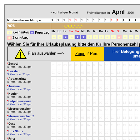
April
< vorheriger Monat
Freimeldungen im
2026
Mindestübernachtungsz.
1
1
1
1
1
1
1
1
1
1
1
1
1
1
1
2026
O_s_t_e_r_n
Mi
Do
Fr
Sa
So
Mo
Di
Mi
Do
Fr
Sa
So
Mo
Di
Mi
Wählen Sie für Ihre Urlaubsplanung bitte den für Ihre Personenzah
Hier
Belegung
Plan auswählen ―>
Zeige
2 Pers.
unt
*
Zentral
01
02
03
04
05
06
07
08
09
10
11
12
13
14
15
4 Pers., ca. 31 qm
*
Seestern
01
02
03
04
05
06
07
08
09
10
11
12
13
14
15
3 Pers. ca. 31 qm
*
Aquamarina
01
02
03
04
05
06
07
08
09
10
11
12
13
14
15
4 Pers., ca. 31 qm
*
Juistine
01
02
03
04
05
06
07
08
09
10
11
12
13
14
15
4 Pers., ca. 31 qm
*
Heuler
01
02
03
04
05
06
07
08
09
10
11
12
13
14
15
4 Pers., ca. 31 qm
*
Lütje Füürtoorn
01
02
03
04
05
06
07
08
09
10
11
12
13
14
15
4 Pers., ca. 31 qm
*
Meeresrauschen
01
02
03
04
05
06
07
08
09
10
11
12
13
14
15
4 Pers., ca. 31 qm
*
Meeresrauschen 2
01
02
03
04
05
06
07
08
09
10
11
12
13
14
15
4 Pers., ca. 31 qm
*
Oase
01
02
03
04
05
06
07
08
09
10
11
12
13
14
15
4 Pers., ca. 37 qm
*
Uns Stuuv
01
02
03
04
05
06
07
08
09
10
11
12
13
14
15
4 Pers., ca. 37 qm
*
Fritz