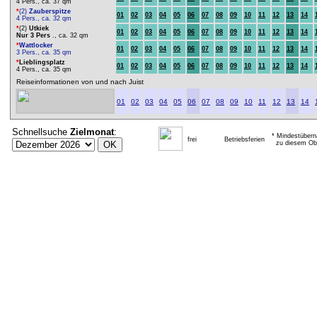
4 Pers., ca. 37 qm
*
(2)
Zauberspitze
01
02
03
04
05
06
07
08
09
10
11
12
13
14
4 Pers., ca. 32 qm
*
(2)
Utkiek
01
02
03
04
05
06
07
08
09
10
11
12
13
14
Nur 3 Pers
., ca. 32 qm
*
Wattlocker
01
02
03
04
05
06
07
08
09
10
11
12
13
14
3 Pers., ca. 35 qm
*
Lieblingsplatz
01
02
03
04
05
06
07
08
09
10
11
12
13
14
4 Pers., ca. 35 qm
Reiseinformationen von und nach Juist
01
02
03
04
05
06
07
08
09
10
11
12
13
14
Schnellsuche
Zielmonat
:
* Mindestübern
frei
Betriebsferien
zu diesem Obj