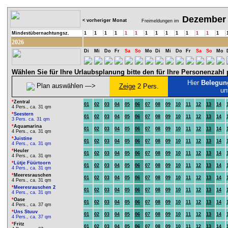
Dezember
< vorheriger Monat
Freimeldungen im
Mindestübernachtungsz.
1
1
1
1
1
1
1
1
1
1
1
1
1
1
2026
Di
Mi
Do
Fr
Sa
So
Mo
Di
Mi
Do
Fr
Sa
So
Mo
Wählen Sie für Ihre Urlaubsplanung bitte den für Ihre Personenzah
Hier
Belegun
Plan auswählen ―>
Zeige
2 Pers.
un
*
Zentral
01
02
03
04
05
06
07
08
09
10
11
12
13
14
4 Pers., ca. 31 qm
*
Seestern
01
02
03
04
05
06
07
08
09
10
11
12
13
14
3 Pers. ca. 31 qm
*
Aquamarina
01
02
03
04
05
06
07
08
09
10
11
12
13
14
4 Pers., ca. 31 qm
*
Juistine
01
02
03
04
05
06
07
08
09
10
11
12
13
14
4 Pers., ca. 31 qm
*
Heuler
01
02
03
04
05
06
07
08
09
10
11
12
13
14
4 Pers., ca. 31 qm
*
Lütje Füürtoorn
01
02
03
04
05
06
07
08
09
10
11
12
13
14
4 Pers., ca. 31 qm
*
Meeresrauschen
01
02
03
04
05
06
07
08
09
10
11
12
13
14
4 Pers., ca. 31 qm
*
Meeresrauschen 2
01
02
03
04
05
06
07
08
09
10
11
12
13
14
4 Pers., ca. 31 qm
*
Oase
01
02
03
04
05
06
07
08
09
10
11
12
13
14
4 Pers., ca. 37 qm
*
Uns Stuuv
01
02
03
04
05
06
07
08
09
10
11
12
13
14
4 Pers., ca. 37 qm
*
Fritz
01
02
03
04
05
06
07
08
09
10
11
12
13
14