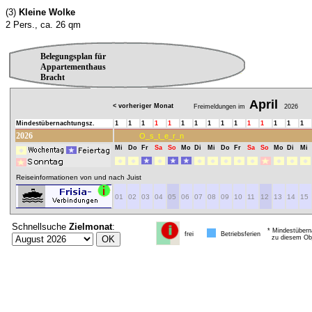
(3)
Kleine Wolke
2 Pers., ca. 26 qm
Belegungsplan für
Appartementhaus
Bracht
April
< vorheriger Monat
Freimeldungen im
2026
Mindestübernachtungsz.
1
1
1
1
1
1
1
1
1
1
1
1
1
1
1
2026
O_s_t_e_r_n
Mi
Do
Fr
Sa
So
Mo
Di
Mi
Do
Fr
Sa
So
Mo
Di
Mi
Reiseinformationen von und nach Juist
01
02
03
04
05
06
07
08
09
10
11
12
13
14
15
Schnellsuche
Zielmonat
:
* Mindestübern
frei
Betriebsferien
zu diesem Obj