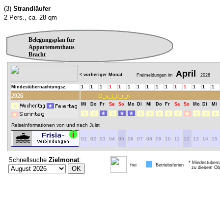
(3)
Strandläufer
2 Pers., ca. 28 qm
Belegungsplan für
Appartementhaus
Bracht
April
< vorheriger Monat
Freimeldungen im
2026
Mindestübernachtungsz.
1
1
1
1
1
1
1
1
1
1
1
1
1
1
1
2026
O_s_t_e_r_n
Mi
Do
Fr
Sa
So
Mo
Di
Mi
Do
Fr
Sa
So
Mo
Di
Mi
Reiseinformationen von und nach Juist
01
02
03
04
05
06
07
08
09
10
11
12
13
14
15
Schnellsuche
Zielmonat
:
* Mindestübern
frei
Betriebsferien
zu diesem Obj