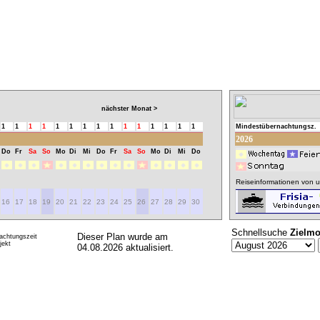
nächster Monat >
1
1
1
1
1
1
1
1
1
1
1
1
1
1
1
Mindestübernachtungsz.
2026
Do
Fr
Sa
So
Mo
Di
Mi
Do
Fr
Sa
So
Mo
Di
Mi
Do
Reiseinformationen von u
16
17
18
19
20
21
22
23
24
25
26
27
28
29
30
Schnellsuche
Zielmo
Dieser Plan wurde am
achtungszeit
ekt
04.08.2026 aktualisiert.