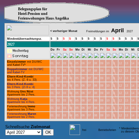
Belegungsplan für
Hotel-Pension und
Ferienwohungen Haus Angelika
April
< vorheriger Monat
Freimeldungen im
2027
Mindestübernachtungsz.
5
5
5
5
5
5
5
5
5
5
5
5
5
5
5
2027
Do
Fr
Sa
So
Mo
Di
Mi
Do
Fr
Sa
So
Mo
Di
Mi
Einzelzimmer
mit DU/WC
01
02
03
04
05
06
07
08
09
10
11
12
13
14
1
und Kabel-TV*
Doppelzimmer
mit DU/WC
01
02
03
04
05
06
07
08
09
10
11
12
13
14
1
und Kabel-TV
Eltern-Kind-Kombi
01
02
03
04
05
06
07
08
09
10
11
12
13
14
1
bis 4 Pers. (Z. 6 u. 33)
Eltern-Kind-Kombi
01
02
03
04
05
06
07
08
09
10
11
12
13
14
1
bis 3 Pers. (Zi 8 u. 4)
Wohnung
Uns Nüst
01
02
03
04
05
06
07
08
09
10
11
12
13
14
1
Apartment bis 2 Pers.
Wohnung
Katja
01
02
03
04
05
06
07
08
09
10
11
12
13
14
1
Apartment bis 4 Pers.
Ferienwohnung
Immo
01
02
03
04
05
06
07
08
09
10
11
12
13
14
1
Apartment bis 3 Pers.
Ferienwohnung
Maren
01
02
03
04
05
06
07
08
09
10
11
12
13
14
1
Apartment bis 2 Pers.
Schnellsuche
Zielmonat
:
* Mindestübern
frei
Betriebsferien
zu diesem Obj