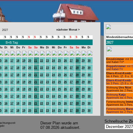
nächster Monat >
2027
5
5
5
5
5
5
5
5
5
5
5
5
5
5
5
Mindestübernachtu
2027
B+B.Tag
Mo
Di
Mi
Do
Fr
Sa
So
Mo
Di
Mi
Do
Fr
Sa
So
Mo
Di
Einzelzimmer
mit D
5
16
17
18
19
20
21
22
23
24
25
26
27
28
29
30
und Kabel-TV*
Doppelzimmer
mit 
5
16
17
18
19
20
21
22
23
24
25
26
27
28
29
30
und Kabel-TV
Eltern-Kind-Kombi
5
16
17
18
19
20
21
22
23
24
25
26
27
28
29
30
bis 4 Pers. (Z. 6 u. 3
Eltern-Kind-Kombi
5
16
17
18
19
20
21
22
23
24
25
26
27
28
29
30
bis 3 Pers. (Zi 8 u. 4)
Wohnung
Uns Nüst
5
16
17
18
19
20
21
22
23
24
25
26
27
28
29
30
Apartment bis 2 Pers
Wohnung
Katja
5
16
17
18
19
20
21
22
23
24
25
26
27
28
29
30
Apartment bis 4 Pers
Ferienwohnung
Imm
5
16
17
18
19
20
21
22
23
24
25
26
27
28
29
30
Apartment bis 3 Pers
Ferienwohnung
Mare
5
16
17
18
19
20
21
22
23
24
25
26
27
28
29
30
Apartment bis 2 Pers
Schnellsuche
Zi
Dieser Plan wurde am
achtungszeit
ekt
07.08.2026 aktualisiert.