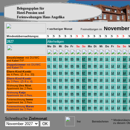
Belegungsplan für
Hotel-Pension und
Ferienwohungen Haus Angelika
November
< vorheriger Monat
Freimeldungen im
Mindestübernachtungsz.
5
5
5
5
5
5
5
5
5
5
5
5
5
5
5
2027
Allerheiligen
Mo
Di
Mi
Do
Fr
Sa
So
Mo
Di
Mi
Do
Fr
Sa
So
Einzelzimmer
mit DU/WC
01
02
03
04
05
06
07
08
09
10
11
12
13
14
1
und Kabel-TV*
Doppelzimmer
mit DU/WC
01
02
03
04
05
06
07
08
09
10
11
12
13
14
1
und Kabel-TV
Eltern-Kind-Kombi
01
02
03
04
05
06
07
08
09
10
11
12
13
14
1
bis 4 Pers. (Z. 6 u. 33)
Eltern-Kind-Kombi
01
02
03
04
05
06
07
08
09
10
11
12
13
14
1
bis 3 Pers. (Zi 8 u. 4)
Wohnung
Uns Nüst
01
02
03
04
05
06
07
08
09
10
11
12
13
14
1
Apartment bis 2 Pers.
Wohnung
Katja
01
02
03
04
05
06
07
08
09
10
11
12
13
14
1
Apartment bis 4 Pers.
Ferienwohnung
Immo
01
02
03
04
05
06
07
08
09
10
11
12
13
14
1
Apartment bis 3 Pers.
Ferienwohnung
Maren
01
02
03
04
05
06
07
08
09
10
11
12
13
14
1
Apartment bis 2 Pers.
Schnellsuche
Zielmonat
:
* Mindestübern
frei
Betriebsferien
zu diesem Obj