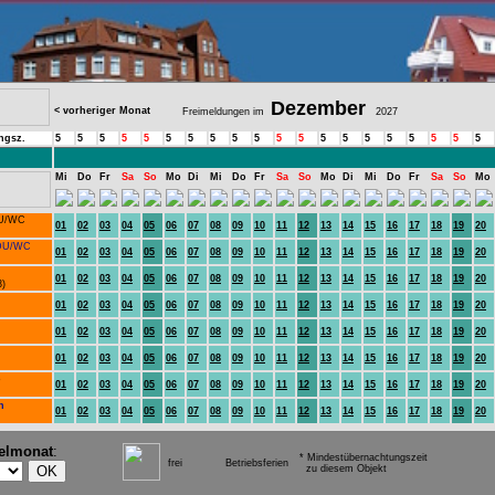
Dezember
< vorheriger Monat
Freimeldungen im
2027
ngsz.
5
5
5
5
5
5
5
5
5
5
5
5
5
5
5
5
5
5
5
5
Mi
Do
Fr
Sa
So
Mo
Di
Mi
Do
Fr
Sa
So
Mo
Di
Mi
Do
Fr
Sa
So
Mo
U/WC
01
02
03
04
05
06
07
08
09
10
11
12
13
14
15
16
17
18
19
20
DU/WC
01
02
03
04
05
06
07
08
09
10
11
12
13
14
15
16
17
18
19
20
01
02
03
04
05
06
07
08
09
10
11
12
13
14
15
16
17
18
19
20
3)
01
02
03
04
05
06
07
08
09
10
11
12
13
14
15
16
17
18
19
20
01
02
03
04
05
06
07
08
09
10
11
12
13
14
15
16
17
18
19
20
.
01
02
03
04
05
06
07
08
09
10
11
12
13
14
15
16
17
18
19
20
.
o
01
02
03
04
05
06
07
08
09
10
11
12
13
14
15
16
17
18
19
20
.
n
01
02
03
04
05
06
07
08
09
10
11
12
13
14
15
16
17
18
19
20
.
elmonat
:
* Mindestübernachtungszeit
frei
Betriebsferien
zu diesem Objekt