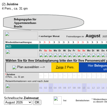
(2)
Juistine
4 Pers., ca. 31 qm
Belegungsplan für
Appartementhaus
Bracht
August
< vorheriger Monat
Freimeldungen im
202
Mindestübernachtungsz.
1
1
1
1
1
1
1
1
1
1
1
1
1
1
2025
Fr
Sa
So
Mo
Di
Mi
Do
Fr
Sa
So
Mo
Di
Mi
Do
Wählen Sie für Ihre Urlaubsplanung bitte den für Ihre Personenzah
Hier
Belegun
Plan auswählen ―>
Zeige
2 Pers.
un
*
Juistine
01
02
03
04
05
06
07
08
09
10
11
12
13
14
4 Pers., ca. 31 qm
Reiseinformationen von und nach Juist
01
02
03
04
05
06
07
08
09
10
11
12
13
14
Schnellsuche
Zielmonat
:
* Mindestübern
frei
Betriebsferien
zu diesem Obj