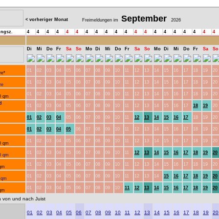
September
< vorheriger Monat
Freimeldungen im
2026
ungsz.
4
4
4
4
4
4
4
4
4
4
4
4
4
4
4
4
4
4
4
4
Di
Mi
Do
Fr
Sa
So
Mo
Di
Mi
Do
Fr
Sa
So
Mo
Di
Mi
Do
Fr
Sa
So
01
02
03
04
05
06
07
08
09
10
11
12
13
14
15
16
17
18
19
20
re*
01
02
03
04
05
06
07
08
09
10
11
12
13
14
15
16
17
18
19
20
re
01
02
03
04
05
06
07
08
09
10
11
12
13
14
15
16
17
18
19
20
0 qm
d
01
02
03
04
05
06
07
08
09
10
11
12
13
14
15
16
17
18
19
20
01
02
03
04
05
06
07
08
09
10
11
12
13
14
15
16
17
18
19
20
01
02
03
04
05
06
07
08
09
10
11
12
13
14
15
16
17
18
19
20
01
02
03
04
05
06
07
08
09
10
11
12
13
14
15
16
17
18
19
20
0 qm
01
02
03
04
05
06
07
08
09
10
11
12
13
14
15
16
17
18
19
20
0 qm
01
02
03
04
05
06
07
08
09
10
11
12
13
14
15
16
17
18
19
20
 qm
01
02
03
04
05
06
07
08
09
10
11
12
13
14
15
16
17
18
19
20
0 qm
01
02
03
04
05
06
07
08
09
10
11
12
13
14
15
16
17
18
19
20
 qm
n von und nach Juist
01
02
03
04
05
06
07
08
09
10
11
12
13
14
15
16
17
18
19
20