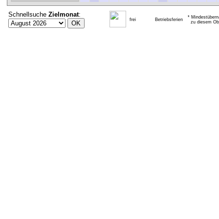
Schnellsuche
Zielmonat
:
* Mindestübern
frei
Betriebsferien
zu diesem Obj