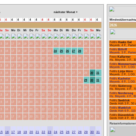
nächster Monat >
6
4
4
4
4
4
4
4
4
4
4
4
4
4
4
4
4
4
Mindestübernacht
2026
Sa
So
Mo
Di
Mi
Do
Fr
Sa
So
Mo
Di
Mi
Do
Fr
Sa
So
Mo
FeWo
Haaks Gat
15
16
17
18
19
20
21
22
23
24
25
26
27
28
29
30
31
Meyenb. 4 P., Parter
FeWo
Billriff
15
16
17
18
19
20
21
22
23
24
25
26
27
28
29
30
31
Meyenb. 3 P., Parter
Fewo
Kalfarmer
15
16
17
18
19
20
21
22
23
24
25
26
27
28
29
30
31
Hs. Meyenb. 3 P., 3
FeWo
Memmertsan
15
16
17
18
19
20
21
22
23
24
25
26
27
28
29
30
31
Meyenb. 5 P., 1.OG
FeWo
Lütje Hörn
15
16
17
18
19
20
21
22
23
24
25
26
27
28
29
30
31
Meyenb. 2 P., 1.OG
FeWo
Kachelot
15
16
17
18
19
20
21
22
23
24
25
26
27
28
29
30
31
Meyenb. 4 P., 1.OG
FeWo
Süderoog
15
16
17
18
19
20
21
22
23
24
25
26
27
28
29
30
31
Hs. Meyenb. 4 P., 7
FeWo
Norderoog
15
16
17
18
19
20
21
22
23
24
25
26
27
28
29
30
31
Hs. Meyenb. 4 P., 6
FeWo
Seeblick
15
16
17
18
19
20
21
22
23
24
25
26
27
28
29
30
31
Gerds Höft 3 P., 50
FeWo
Wattblick
15
16
17
18
19
20
21
22
23
24
25
26
27
28
29
30
31
Gerds Höft 6 P., 11
FeWo
Dünenblick
15
16
17
18
19
20
21
22
23
24
25
26
27
28
29
30
31
Gerds Höft 4 P., 65
Reiseinformatione
15
16
17
18
19
20
21
22
23
24
25
26
27
28
29
30
31