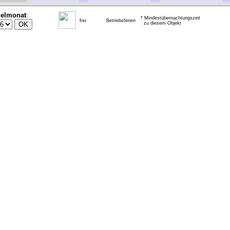
ielmonat
:
* Mindestübernachtungszeit
frei
Betriebsferien
zu diesem Objekt