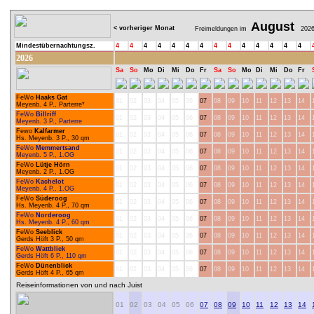
August
< vorheriger Monat
Freimeldungen im
202
Mindestübernachtungsz.
4
4
4
4
4
4
4
4
4
4
4
4
4
4
2026
Sa
So
Mo
Di
Mi
Do
Fr
Sa
So
Mo
Di
Mi
Do
Fr
FeWo
Haaks Gat
01
02
03
04
05
06
07
08
09
10
11
12
13
14
Meyenb. 4 P., Parterre*
FeWo
Billriff
01
02
03
04
05
06
07
08
09
10
11
12
13
14
Meyenb. 3 P., Parterre
Fewo
Kalfarmer
01
02
03
04
05
06
07
08
09
10
11
12
13
14
Hs. Meyenb. 3 P., 30 qm
FeWo
Memmertsand
01
02
03
04
05
06
07
08
09
10
11
12
13
14
Meyenb. 5 P., 1.OG
FeWo
Lütje Hörn
01
02
03
04
05
06
07
08
09
10
11
12
13
14
Meyenb. 2 P., 1.OG
FeWo
Kachelot
01
02
03
04
05
06
07
08
09
10
11
12
13
14
Meyenb. 4 P., 1.OG
FeWo
Süderoog
01
02
03
04
05
06
07
08
09
10
11
12
13
14
Hs. Meyenb. 4 P., 70 qm
FeWo
Norderoog
01
02
03
04
05
06
07
08
09
10
11
12
13
14
Hs. Meyenb. 4 P., 60 qm
FeWo
Seeblick
01
02
03
04
05
06
07
08
09
10
11
12
13
14
Gerds Höft 3 P., 50 qm
FeWo
Wattblick
01
02
03
04
05
06
07
08
09
10
11
12
13
14
Gerds Höft 6 P., 110 qm
FeWo
Dünenblick
01
02
03
04
05
06
07
08
09
10
11
12
13
14
Gerds Höft 4 P., 65 qm
Reiseinformationen von und nach Juist
01
02
03
04
05
06
07
08
09
10
11
12
13
14