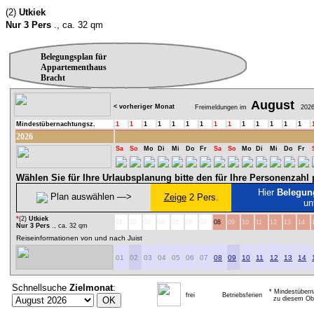
(2)
Utkiek
Nur 3 Pers
., ca. 32 qm
Belegungsplan für
Appartementhaus
Bracht
August
< vorheriger Monat
Freimeldungen im
202
Mindestübernachtungsz.
1
1
1
1
1
1
1
1
1
1
1
1
1
1
2026
Sa
So
Mo
Di
Mi
Do
Fr
Sa
So
Mo
Di
Mi
Do
Fr
Wählen Sie für Ihre Urlaubsplanung bitte den für Ihre Personenzah
Hier
Belegun
Plan auswählen ―>
Zeige
2 Pers.
un
*
(2)
Utkiek
01
02
03
04
05
06
07
08
09
10
11
12
13
14
Nur 3 Pers
., ca. 32 qm
Reiseinformationen von und nach Juist
01
02
03
04
05
06
07
08
09
10
11
12
13
14
Schnellsuche
Zielmonat
:
* Mindestübern
frei
Betriebsferien
zu diesem Obj