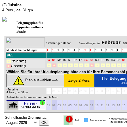
(2)
Juistine
4 Pers., ca. 31 qm
Belegungsplan für
Appartementhaus
Bracht
Februar
< vorheriger Monat
Freimeldungen im
202
Mindestübernachtungsz.
1
1
1
1
1
1
1
1
1
1
1
1
1
1
1
2025
Sa
So
Mo
Di
Mi
Do
Fr
Sa
So
Mo
Di
Mi
Do
Fr
Sa
Wählen Sie für Ihre Urlaubsplanung bitte den für Ihre Personenzah
Hier
Belegung
Plan auswählen ―>
Zeige
2 Pers.
unt
*
Juistine
01
02
03
04
05
06
07
08
09
10
11
12
13
14
15
4 Pers., ca. 31 qm
Reiseinformationen von und nach Juist
01
02
03
04
05
06
07
08
09
10
11
12
13
14
15
Schnellsuche
Zielmonat
:
* Mindestübern
frei
Betriebsferien
zu diesem Obj