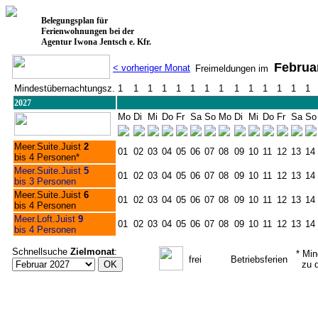
Belegungsplan für
Ferienwohnungen bei der
Agentur Iwona Jentsch e. Kfr.
Februa
< vorheriger Monat
Freimeldungen im
Mindestübernachtungsz.
1
1
1
1
1
1
1
1
1
1
1
1
1
1
2027
Mo
Di
Mi
Do
Fr
Sa
So
Mo
Di
Mi
Do
Fr
Sa
So
Meer.Suite.Juist
2
01
02
03
04
05
06
07
08
09
10
11
12
13
14
bis 4 Personen*
Meer.Suite.Juist
5
01
02
03
04
05
06
07
08
09
10
11
12
13
14
bis 3 Personen
Meer.Suite.Juist
6
01
02
03
04
05
06
07
08
09
10
11
12
13
14
bis 4 Personen
Meer.Loft.Juist
9
01
02
03
04
05
06
07
08
09
10
11
12
13
14
bis 4 Personen
Schnellsuche
Zielmonat
:
* Mind
frei
Betriebsferien
zu di