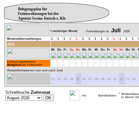
Belegungsplan für
Ferienwohnungen bei der
Agentur Iwona Jentsch e. Kfr.
Juli
< vorheriger Monat
Freimeldungen im
2026
Mindestübernachtungsz.
1
1
1
1
1
1
1
1
1
1
1
1
1
1
2026
Mi
Do
Fr
Sa
So
Mo
Di
Mi
Do
Fr
Sa
So
Mo
Di
Exklusiv-Appartement
01
02
03
04
05
06
07
08
09
10
11
12
13
14
Wattglück
bis 4 Personen*
Reiseinformationen von und nach Juist
01
02
03
04
05
06
07
08
09
10
11
12
13
14
Schnellsuche
Zielmonat
:
* Mindestübern
frei
Betriebsferien
zu diesem Obj