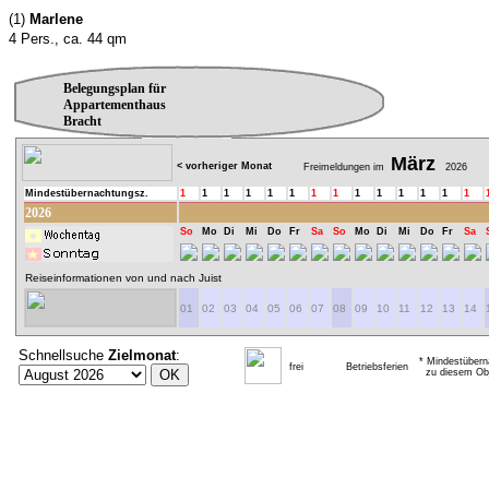
(1)
Marlene
4 Pers., ca. 44 qm
Belegungsplan für
Appartementhaus
Bracht
März
< vorheriger Monat
Freimeldungen im
2026
Mindestübernachtungsz.
1
1
1
1
1
1
1
1
1
1
1
1
1
1
2026
So
Mo
Di
Mi
Do
Fr
Sa
So
Mo
Di
Mi
Do
Fr
Sa
Reiseinformationen von und nach Juist
01
02
03
04
05
06
07
08
09
10
11
12
13
14
Schnellsuche
Zielmonat
:
* Mindestübern
frei
Betriebsferien
zu diesem Obj