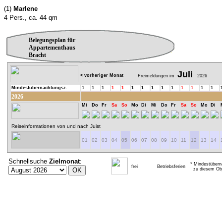
(1)
Marlene
4 Pers., ca. 44 qm
Belegungsplan für
Appartementhaus
Bracht
Juli
< vorheriger Monat
Freimeldungen im
2026
Mindestübernachtungsz.
1
1
1
1
1
1
1
1
1
1
1
1
1
1
2026
Mi
Do
Fr
Sa
So
Mo
Di
Mi
Do
Fr
Sa
So
Mo
Di
Reiseinformationen von und nach Juist
01
02
03
04
05
06
07
08
09
10
11
12
13
14
Schnellsuche
Zielmonat
:
* Mindestübern
frei
Betriebsferien
zu diesem Obj