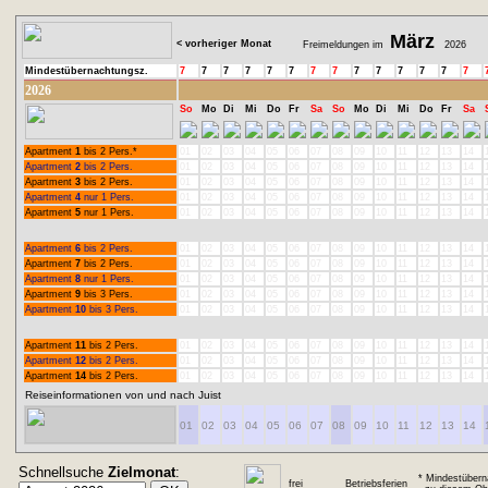
März
< vorheriger Monat
Freimeldungen im
2026
Mindestübernachtungsz.
7
7
7
7
7
7
7
7
7
7
7
7
7
7
2026
So
Mo
Di
Mi
Do
Fr
Sa
So
Mo
Di
Mi
Do
Fr
Sa
Apartment
1
bis 2 Pers.*
01
02
03
04
05
06
07
08
09
10
11
12
13
14
Apartment
2
bis 2 Pers.
01
02
03
04
05
06
07
08
09
10
11
12
13
14
Apartment
3
bis 2 Pers.
01
02
03
04
05
06
07
08
09
10
11
12
13
14
Apartment
4
nur 1 Pers.
01
02
03
04
05
06
07
08
09
10
11
12
13
14
Apartment
5
nur 1 Pers.
01
02
03
04
05
06
07
08
09
10
11
12
13
14
Apartment
6
bis 2 Pers.
01
02
03
04
05
06
07
08
09
10
11
12
13
14
Apartment
7
bis 2 Pers.
01
02
03
04
05
06
07
08
09
10
11
12
13
14
Apartment
8
nur 1 Pers.
01
02
03
04
05
06
07
08
09
10
11
12
13
14
Apartment
9
bis 3 Pers.
01
02
03
04
05
06
07
08
09
10
11
12
13
14
Apartment
10
bis 3 Pers.
01
02
03
04
05
06
07
08
09
10
11
12
13
14
Apartment
11
bis 2 Pers.
01
02
03
04
05
06
07
08
09
10
11
12
13
14
Apartment
12
bis 2 Pers.
01
02
03
04
05
06
07
08
09
10
11
12
13
14
Apartment
14
bis 2 Pers.
01
02
03
04
05
06
07
08
09
10
11
12
13
14
Reiseinformationen von und nach Juist
01
02
03
04
05
06
07
08
09
10
11
12
13
14
Schnellsuche
Zielmonat
:
* Mindestübern
frei
Betriebsferien