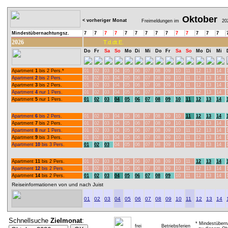
Oktober
< vorheriger Monat
Freimeldungen im
20
Mindestübernachtungsz.
7
7
7
7
7
7
7
7
7
7
7
7
7
7
2026
T.d.dt.E.
Do
Fr
Sa
So
Mo
Di
Mi
Do
Fr
Sa
So
Mo
Di
Mi
Apartment
1
bis 2 Pers.*
01
02
03
04
05
06
07
08
09
10
11
12
13
14
Apartment
2
bis 2 Pers.
01
02
03
04
05
06
07
08
09
10
11
12
13
14
Apartment
3
bis 2 Pers.
01
02
03
04
05
06
07
08
09
10
11
12
13
14
Apartment
4
nur 1 Pers.
01
02
03
04
05
06
07
08
09
10
11
12
13
14
Apartment
5
nur 1 Pers.
01
02
03
04
05
06
07
08
09
10
11
12
13
14
Apartment
6
bis 2 Pers.
01
02
03
04
05
06
07
08
09
10
11
12
13
14
Apartment
7
bis 2 Pers.
01
02
03
04
05
06
07
08
09
10
11
12
13
14
Apartment
8
nur 1 Pers.
01
02
03
04
05
06
07
08
09
10
11
12
13
14
Apartment
9
bis 3 Pers.
01
02
03
04
05
06
07
08
09
10
11
12
13
14
Apartment
10
bis 3 Pers.
01
02
03
04
05
06
07
08
09
10
11
12
13
14
Apartment
11
bis 2 Pers.
01
02
03
04
05
06
07
08
09
10
11
12
13
14
Apartment
12
bis 2 Pers.
01
02
03
04
05
06
07
08
09
10
11
12
13
14
Apartment
14
bis 2 Pers.
01
02
03
04
05
06
07
08
09
10
11
12
13
14
Reiseinformationen von und nach Juist
01
02
03
04
05
06
07
08
09
10
11
12
13
14
Schnellsuche
Zielmonat
:
* Mindestübern
frei
Betriebsferien