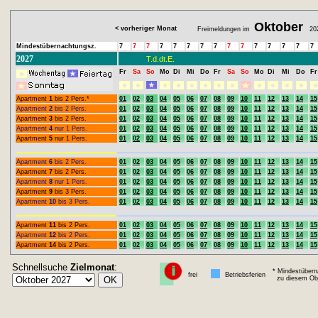
Oktober
< vorheriger Monat
Freimeldungen im
20
Mindestübernachtungsz.
7
7
7
7
7
7
7
7
7
7
7
7
7
7
7
2027
T.d.dt.E.
Fr
Sa
So
Mo
Di
Mi
Do
Fr
Sa
So
Mo
Di
Mi
Do
Fr
Apartment
1
bis 2 Pers.*
01
02
03
04
05
06
07
08
09
10
11
12
13
14
15
Apartment
2
bis 2 Pers.
01
02
03
04
05
06
07
08
09
10
11
12
13
14
15
Apartment
3
bis 2 Pers.
01
02
03
04
05
06
07
08
09
10
11
12
13
14
15
Apartment
4
nur 1 Pers.
01
02
03
04
05
06
07
08
09
10
11
12
13
14
15
Apartment
5
nur 1 Pers.
01
02
03
04
05
06
07
08
09
10
11
12
13
14
15
Apartment
6
bis 2 Pers.
01
02
03
04
05
06
07
08
09
10
11
12
13
14
15
Apartment
7
bis 2 Pers.
01
02
03
04
05
06
07
08
09
10
11
12
13
14
15
Apartment
8
nur 1 Pers.
01
02
03
04
05
06
07
08
09
10
11
12
13
14
15
Apartment
9
bis 3 Pers.
01
02
03
04
05
06
07
08
09
10
11
12
13
14
15
Apartment
10
bis 3 Pers.
01
02
03
04
05
06
07
08
09
10
11
12
13
14
15
Apartment
11
bis 2 Pers.
01
02
03
04
05
06
07
08
09
10
11
12
13
14
15
Apartment
12
bis 2 Pers.
01
02
03
04
05
06
07
08
09
10
11
12
13
14
15
Apartment
14
bis 2 Pers.
01
02
03
04
05
06
07
08
09
10
11
12
13
14
15
Schnellsuche
Zielmonat
:
* Mindestübern
frei
Betriebsferien
zu diesem Obj