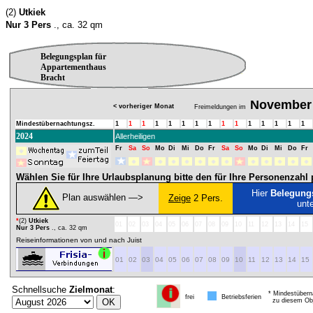
(2)
Utkiek
Nur 3 Pers
., ca. 32 qm
Belegungsplan für
Appartementhaus
Bracht
November
< vorheriger Monat
Freimeldungen im
Mindestübernachtungsz.
1
1
1
1
1
1
1
1
1
1
1
1
1
1
1
2024
Allerheiligen
Fr
Sa
So
Mo
Di
Mi
Do
Fr
Sa
So
Mo
Di
Mi
Do
Fr
Wählen Sie für Ihre Urlaubsplanung bitte den für Ihre Personenzah
Hier
Belegung
Plan auswählen ―>
Zeige
2 Pers.
unt
*
(2)
Utkiek
01
02
03
04
05
06
07
08
09
10
11
12
13
14
15
Nur 3 Pers
., ca. 32 qm
Reiseinformationen von und nach Juist
01
02
03
04
05
06
07
08
09
10
11
12
13
14
15
Schnellsuche
Zielmonat
:
* Mindestübern
frei
Betriebsferien
zu diesem Obj