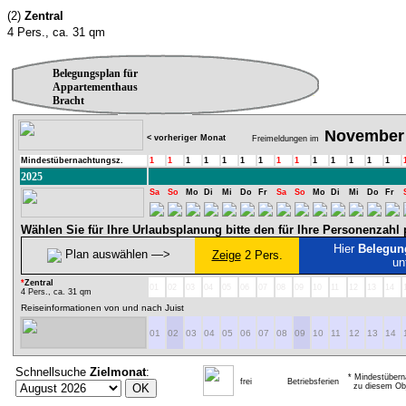
(2)
Zentral
4 Pers., ca. 31 qm
Belegungsplan für
Appartementhaus
Bracht
November
< vorheriger Monat
Freimeldungen im
Mindestübernachtungsz.
1
1
1
1
1
1
1
1
1
1
1
1
1
1
2025
Sa
So
Mo
Di
Mi
Do
Fr
Sa
So
Mo
Di
Mi
Do
Fr
Wählen Sie für Ihre Urlaubsplanung bitte den für Ihre Personenzah
Hier
Belegun
Plan auswählen ―>
Zeige
2 Pers.
un
*
Zentral
01
02
03
04
05
06
07
08
09
10
11
12
13
14
4 Pers., ca. 31 qm
Reiseinformationen von und nach Juist
01
02
03
04
05
06
07
08
09
10
11
12
13
14
Schnellsuche
Zielmonat
:
* Mindestübern
frei
Betriebsferien
zu diesem Obj