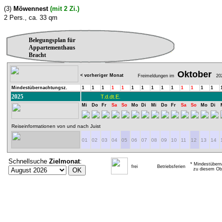
(3)
Möwennest
(mit 2 Zi.)
2 Pers., ca. 33 qm
Belegungsplan für
Appartementhaus
Bracht
Oktober
< vorheriger Monat
Freimeldungen im
20
Mindestübernachtungsz.
1
1
1
1
1
1
1
1
1
1
1
1
1
1
2025
T.d.dt.E.
Mi
Do
Fr
Sa
So
Mo
Di
Mi
Do
Fr
Sa
So
Mo
Di
Reiseinformationen von und nach Juist
01
02
03
04
05
06
07
08
09
10
11
12
13
14
Schnellsuche
Zielmonat
:
* Mindestübern
frei
Betriebsferien
zu diesem Obj