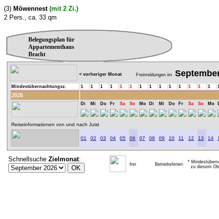
(3)
Möwennest
(mit 2 Zi.)
2 Pers., ca. 33 qm
Belegungsplan für
Appartementhaus
Bracht
Septembe
< vorheriger Monat
Freimeldungen im
Mindestübernachtungsz.
1
1
1
1
1
1
1
1
1
1
1
1
1
1
2026
Di
Mi
Do
Fr
Sa
So
Mo
Di
Mi
Do
Fr
Sa
So
Mo
Reiseinformationen von und nach Juist
01
02
03
04
05
06
07
08
09
10
11
12
13
14
Schnellsuche
Zielmonat
:
* Mindestübern
frei
Betriebsferien
zu diesem Obj