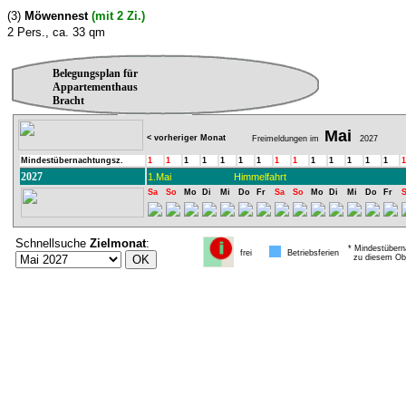
(3)
Möwennest
(mit 2 Zi.)
2 Pers., ca. 33 qm
Belegungsplan für
Appartementhaus
Bracht
Mai
< vorheriger Monat
Freimeldungen im
2027
Mindestübernachtungsz.
1
1
1
1
1
1
1
1
1
1
1
1
1
1
1
2027
1.Mai
Himmelfahrt
Sa
So
Mo
Di
Mi
Do
Fr
Sa
So
Mo
Di
Mi
Do
Fr
Schnellsuche
Zielmonat
:
* Mindestübern
frei
Betriebsferien
zu diesem Obj