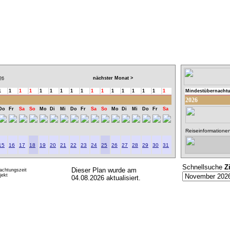
nächster Monat >
26
1
1
1
1
1
1
1
1
1
1
1
1
1
1
1
1
1
Mindestübernacht
2026
Do
Fr
Sa
So
Mo
Di
Mi
Do
Fr
Sa
So
Mo
Di
Mi
Do
Fr
Sa
Reiseinformatione
15
16
17
18
19
20
21
22
23
24
25
26
27
28
29
30
31
Schnellsuche
Z
Dieser Plan wurde am
achtungszeit
ekt
04.08.2026 aktualisiert.