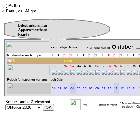
(1)
Puffin
4 Pers., ca. 44 qm
Belegungsplan für
Appartementhaus
Bracht
Oktober
< vorheriger Monat
Freimeldungen im
20
Mindestübernachtungsz.
1
1
1
1
1
1
1
1
1
1
1
1
1
1
2026
T.d.dt.E.
Do
Fr
Sa
So
Mo
Di
Mi
Do
Fr
Sa
So
Mo
Di
Mi
Reiseinformationen von und nach Juist
01
02
03
04
05
06
07
08
09
10
11
12
13
14
Schnellsuche
Zielmonat
:
* Mindestübern
frei
Betriebsferien
zu diesem Obj