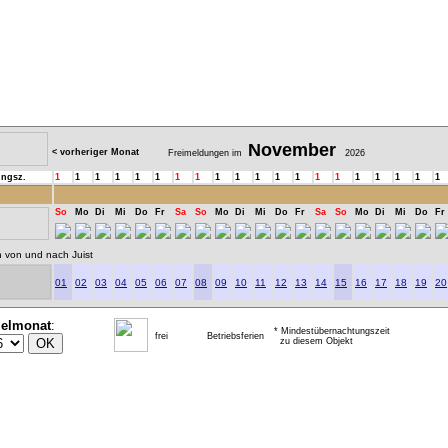
November
< vorheriger Monat
Freimeldungen im
2026
ungsz.
1
1
1
1
1
1
1
1
1
1
1
1
1
1
1
1
1
1
1
1
So
Mo
Di
Mi
Do
Fr
Sa
So
Mo
Di
Mi
Do
Fr
Sa
So
Mo
Di
Mi
Do
Fr
n von und nach Juist
01
02
03
04
05
06
07
08
09
10
11
12
13
14
15
16
17
18
19
20
ielmonat
:
* Mindestübernachtungszeit
frei
Betriebsferien
zu diesem Objekt