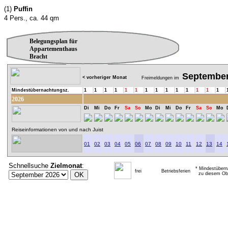
(1)
Puffin
4 Pers., ca. 44 qm
Belegungsplan für
Appartementhaus
Bracht
Septembe
< vorheriger Monat
Freimeldungen im
Mindestübernachtungsz.
1
1
1
1
1
1
1
1
1
1
1
1
1
1
2026
Di
Mi
Do
Fr
Sa
So
Mo
Di
Mi
Do
Fr
Sa
So
Mo
Reiseinformationen von und nach Juist
01
02
03
04
05
06
07
08
09
10
11
12
13
14
Schnellsuche
Zielmonat
:
* Mindestübern
frei
Betriebsferien
zu diesem Obj