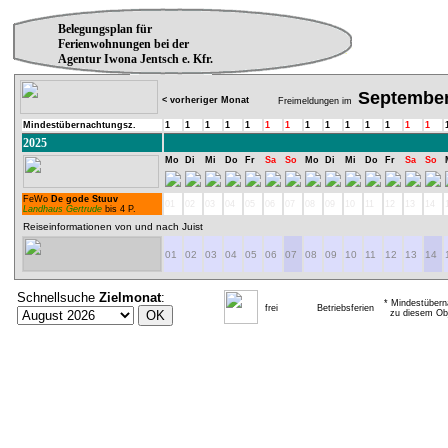
Belegungsplan für
Ferienwohnungen bei der
Agentur Iwona Jentsch e. Kfr.
Septembe
< vorheriger Monat
Freimeldungen im
Mindestübernachtungsz.
1
1
1
1
1
1
1
1
1
1
1
1
1
1
2025
Mo
Di
Mi
Do
Fr
Sa
So
Mo
Di
Mi
Do
Fr
Sa
So
FeWo
De gode Stuuv
01
02
03
04
05
06
07
08
09
10
11
12
13
14
Landhaus Gertrude
bis 4 P.
Reiseinformationen von und nach Juist
01
02
03
04
05
06
07
08
09
10
11
12
13
14
Schnellsuche
Zielmonat
:
* Mindestübern
frei
Betriebsferien
zu diesem Obj